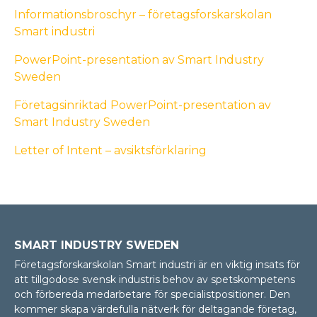
Informationsbroschyr – företagsforskarskolan
Smart industri
PowerPoint-presentation av Smart Industry
Sweden
Företagsinriktad PowerPoint-presentation av
Smart Industry Sweden
Letter of Intent – avsiktsförklaring
SMART INDUSTRY SWEDEN
Företagsforskarskolan Smart industri är en viktig insats för
att tillgodose svensk industris behov av spetskompetens
och förbereda medarbetare för specialistpositioner. Den
kommer skapa värdefulla nätverk för deltagande företag,