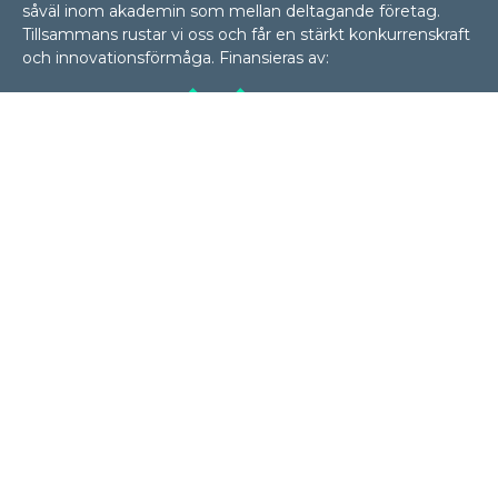
såväl inom akademin som mellan delta­gan­de företag.
Tillsammans rustar vi oss och får en stärkt konkurrenskraft
och innovationsförmåga. Finansieras av:
KONTAKT
E-post
anna.syberfeldt@his.se
lennart.malmskold@hv.se
bengt-goran.rosen@hh.se
mattias.onils@miun.se
jenny.backstrand@ju.se
Sociala medier
Smart Industries Sweden på LinkedIn
Smart Industries Sweden på Twitter
SIDOR
Om forskarskolan