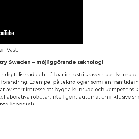
n Väst.
stry Sweden – möjliggörande teknologi
digitaliserad och hållbar industri kräver ökad kunskap
 förändring. Exempel på teknologier som i en framtida i
 är av stort intresse att bygga kunskap och kompetens 
 kollaborativa robotar, intelligent automation inklusive sm
ntelligens (AI).
ry Sweden – strategier för digital omställning
m strategier för att hantera den digitala transformation
an för att nå dit, både när det gäller teknologival och fö