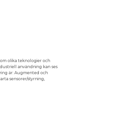
 om olika teknologier och
ndustriell användning kan ses
kring är: Augmented och
arta sensorer/styrning,
en. Med utgångspunkt för det
rändringsledning. För att