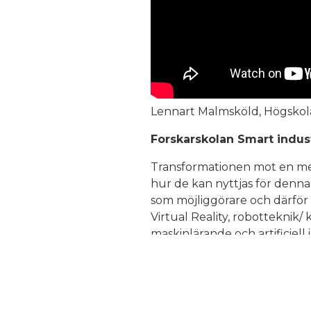
Lennart Malmsköld, Högskola
Forskarskolan Smart indu
Transformationen mot en mer 
hur de kan nyttjas för denna
som möjliggörare och därför
Virtual Reality, robotteknik/
maskinlärande och artificiell i
Forskarskolan
Smart indust
Det är nödvändigt att ta fra
mål företaget har krävs en pl