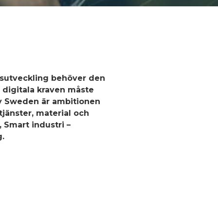
onsutveckling behöver den
a digitala kraven måste
ry Sweden är ambitionen
jänster, material och
 Smart industri –
g.