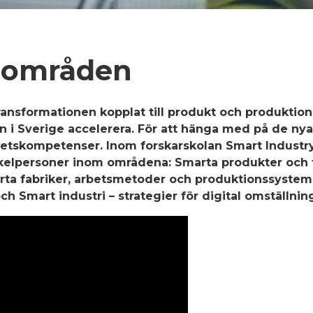
sområden
 transformationen kopplat till produkt och produkti
gen i Sverige accelerera. För att hänga med på de ny
petskompetenser. Inom forskarskolan Smart Indust
ckelpersoner inom områdena: Smarta produkter och t
rta fabriker, arbetsmetoder och produktionssystem,
h Smart industri – strategier för digital omställnin