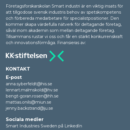
Företagsforskarskolan Smart industri är en viktig insats för
att tillgodose svensk industris behov av spetskompetens
och förbereda medarbetare för specialistpositioner. Den
kommer skapa värdefulla nätverk för deltagande företag,
såväl inom akademin som mellan delta­gan­de företag.
Tillsammans rustar vi oss och får en stärkt konkurrenskraft
och innovationsförmåga. Finansieras av:
KONTAKT
E-post
anna.syberfeldt@his.se
lennart.malmskold@hv.se
bengt-goran.rosen@hh.se
mattias.onils@miun.se
jenny.backstrand@ju.se
Sociala medier
Smart Industries Sweden på LinkedIn