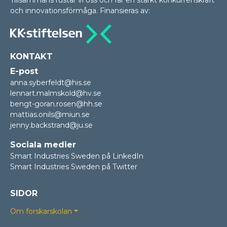
Tillsammans rustar vi oss och får en stärkt konkurrenskraft
och innovationsförmåga. Finansieras av:
KONTAKT
E-post
anna.syberfeldt@his.se
lennart.malmskold@hv.se
bengt-goran.rosen@hh.se
mattias.onils@miun.se
jenny.backstrand@ju.se
Sociala medier
Smart Industries Sweden på LinkedIn
Smart Industries Sweden på Twitter
SIDOR
Om forskarskolan