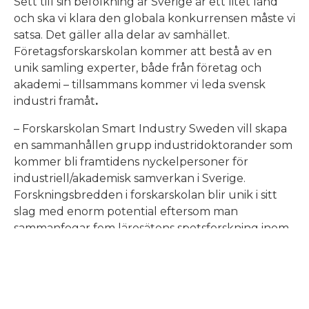
Sett till sin befolkning är Sverige är ett litet land
och ska vi klara den globala konkurrensen måste vi
satsa. Det gäller alla delar av samhället.
Företagsforskarskolan kommer att bestå av en
unik samling experter, både från företag och
akademi – tillsammans kommer vi leda svensk
industri framåt
.
– Forskarskolan Smart Industry Sweden vill skapa
en sammanhållen grupp industridoktorander som
kommer bli framtidens nyckelpersoner för
industriell/akademisk samverkan i Sverige.
Forskningsbredden i forskarskolan blir unik i sitt
slag med enorm potential eftersom man
sammanfogar fem lärosätens spetsforskning inom
smart industri, säger Mats Jägstam, som tidigare
var vicerektor för samverkan och programchef
för
INFINIT
vid Högskolan i Skövde.
Forskarskolans vision och mål