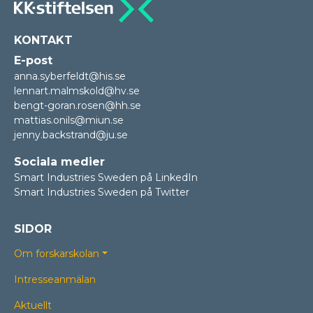
KONTAKT
E-post
anna.syberfeldt@his.se
lennart.malmskold@hv.se
bengt-goran.rosen@hh.se
mattias.onils@miun.se
jenny.backstrand@ju.se
Sociala medier
Smart Industries Sweden på LinkedIn
Smart Industries Sweden på Twitter
SIDOR
Om forskarskolan
Intresseanmälan
Aktuellt