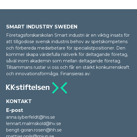
SMART INDUSTRY SWEDEN
Företagsforskarskolan Smart industri är en viktig insats för
att tillgodose svensk industris behov av spetskompetens
och förbereda medarbetare för specialistpositioner. Den
kommer skapa värdefulla nätverk för deltagande företag,
såväl inom akademin som mellan delta­gan­de företag.
Tillsammans rustar vi oss och får en stärkt konkurrenskraft
och innovationsförmåga. Finansieras av:
KONTAKT
E-post
anna.syberfeldt@his.se
lennart.malmskold@hv.se
bengt-goran.rosen@hh.se
mattias.onils@miun.se