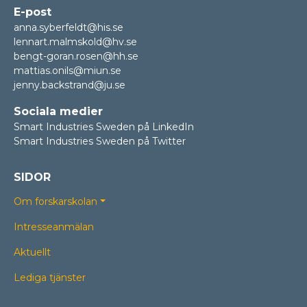
E-post
anna.syberfeldt@his.se
lennart.malmskold@hv.se
bengt-goran.rosen@hh.se
mattias.onils@miun.se
jenny.backstrand@ju.se
Sociala medier
Smart Industries Sweden på LinkedIn
Smart Industries Sweden på Twitter
SIDOR
Om forskarskolan
Intresseanmälan
Aktuellt
Lediga tjänster