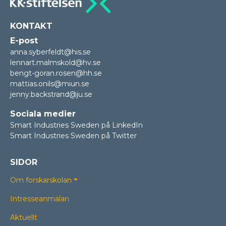
KONTAKT
E-post
anna.syberfeldt@his.se
lennart.malmskold@hv.se
bengt-goran.rosen@hh.se
mattias.onils@miun.se
jenny.backstrand@ju.se
Sociala medier
Smart Industries Sweden på LinkedIn
Smart Industries Sweden på Twitter
SIDOR
Om forskarskolan
Intresseanmälan
Aktuellt