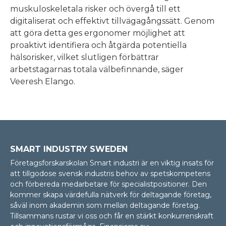
muskuloskeletala risker och övergå till ett
digitaliserat och effektivt tillvägagångssätt. Genom
att göra detta ges ergonomer möjlighet att
proaktivt identifiera och åtgärda potentiella
hälsorisker, vilket slutligen förbättrar
arbetstagarnas totala välbefinnande, säger
Veeresh Elango.
SMART INDUSTRY SWEDEN
Företagsforskarskolan Smart industri är en viktig insats för
att tillgodose svensk industris behov av spetskompetens
och förbereda medarbetare för specialistpositioner. Den
kommer skapa värdefulla nätverk för deltagande företag,
såväl inom akademin som mellan delta­gan­de företag.
Tillsammans rustar vi oss och får en stärkt konkurrenskraft