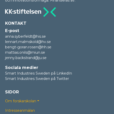
och innovationsförmåga. Finansieras av:
KONTAKT
E-post
anna.syberfeldt@his.se
lennart.malmskold@hv.se
bengt-goran.rosen@hh.se
mattias.onils@miun.se
jenny.backstrand@ju.se
Sociala medier
Smart Industries Sweden på LinkedIn
Smart Industries Sweden på Twitter
SIDOR
Om forskarskolan
Intresseanmälan