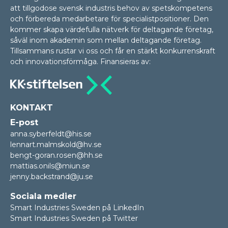
att tillgodose svensk industris behov av spetskompetens
och förbereda medarbetare för specialistpositioner. Den
kommer skapa värdefulla nätverk för deltagande företag,
såväl inom akademin som mellan delta­gan­de företag.
Tillsammans rustar vi oss och får en stärkt konkurrenskraft
och innovationsförmåga. Finansieras av:
KONTAKT
E-post
anna.syberfeldt@his.se
lennart.malmskold@hv.se
bengt-goran.rosen@hh.se
mattias.onils@miun.se
jenny.backstrand@ju.se
Sociala medier
Smart Industries Sweden på LinkedIn
Smart Industries Sweden på Twitter