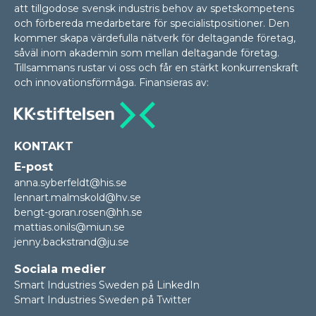
att tillgodose svensk industris behov av spetskompetens
och förbereda medarbetare för specialistpositioner. Den
kommer skapa värdefulla nätverk för deltagande företag,
såväl inom akademin som mellan delta­gan­de företag.
Tillsammans rustar vi oss och får en stärkt konkurrenskraft
och innovationsförmåga. Finansieras av:
KONTAKT
E-post
anna.syberfeldt@his.se
lennart.malmskold@hv.se
bengt-goran.rosen@hh.se
mattias.onils@miun.se
jenny.backstrand@ju.se
Sociala medier
Smart Industries Sweden på LinkedIn
Smart Industries Sweden på Twitter