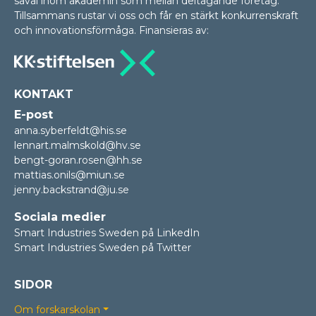
såväl inom akademin som mellan delta­gan­de företag.
Tillsammans rustar vi oss och får en stärkt konkurrenskraft
och innovationsförmåga. Finansieras av:
KONTAKT
E-post
anna.syberfeldt@his.se
lennart.malmskold@hv.se
bengt-goran.rosen@hh.se
mattias.onils@miun.se
jenny.backstrand@ju.se
Sociala medier
Smart Industries Sweden på LinkedIn
Smart Industries Sweden på Twitter
SIDOR
Om forskarskolan