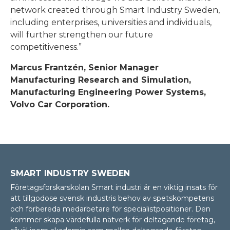
network created through Smart Industry Sweden,
including enterprises, universities and individuals,
will further strengthen our future
competitiveness.”
Marcus Frantzén, Senior Manager
Manufacturing Research and Simulation,
Manufacturing Engineering Power Systems,
Volvo Car Corporation.
SMART INDUSTRY SWEDEN
Företagsforskarskolan Smart industri är en viktig insats för
att tillgodose svensk industris behov av spetskompetens
och förbereda medarbetare för specialistpositioner. Den
kommer skapa värdefulla nätverk för deltagande företag,